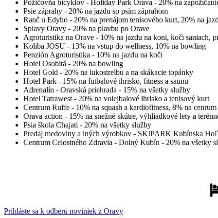
Požičovňa bicyklov - Holiday Park Orava - 20% na zapožičani
Psie záprahy - 20% na jazdu so psím záprahom
Ranč u Edyho - 20% na prenájom tenisového kurt, 20% na jaz
Splavy Oravy - 20% na plavbu po Orave
Agroturistika na Orave - 10% na jazdu na koni, koči saniach, pr
Koliba JOSU - 13% na vstup do wellness, 10% na bowling
Penzión Agroturistika - 10% na jazdu na koči
Hotel Osobitá - 20% na bowling
Hotel Gold - 20% na lukostrelbu a na skákacie topánky
Hotel Park - 15% na futbalové ihrisko, fitness a saunu
Adrenalín - Oravská priehrada - 15% na všetky služby
Hotel Tatrawest - 20% na volejbalové ihrisko a tenisový kurt
Centrum Ruffe - 10% na squash a kardiofitness, 8% na cenrum 
Orava action - 15% na snežné skútre, výhliadkové lety a terénn
Psia škola Chajati - 20% na všetky služby
Predaj medoviny a iných výrobkov - SKIPARK Kubínska Hoľa
Centrum Celostného Zdravia - Dolný Kubín - 20% na všetky s
Prihláste sa k odberu noviniek z Oravy