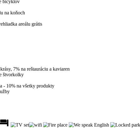
e bicyklov
du na koňoch
ehliadka areálu grátis
krásy, 7% na reštauráciu a kaviaren
e štvorkolky
 - 10% na všetky produkty
lužby