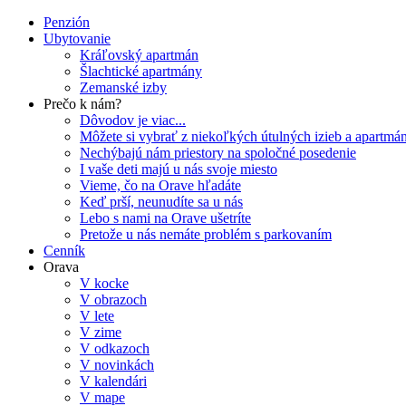
Penzión
Ubytovanie
Kráľovský apartmán
Šlachtické apartmány
Zemanské izby
Prečo k nám?
Dôvodov je viac...
Môžete si vybrať z niekoľkých útulných izieb a apartmá
Nechýbajú nám priestory na spoločné posedenie
I vaše deti majú u nás svoje miesto
Vieme, čo na Orave hľadáte
Keď prší, neunudíte sa u nás
Lebo s nami na Orave ušetríte
Pretože u nás nemáte problém s parkovaním
Cenník
Orava
V kocke
V obrazoch
V lete
V zime
V odkazoch
V novinkách
V kalendári
V mape