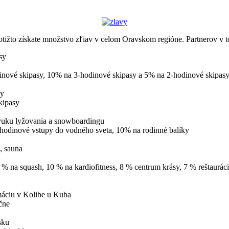
ižto získate množstvo zľiav v celom Oravskom regióne. Partnerov v to
sy
inové skipasy, 10% na 3-hodinové skipasy a 5% na 2-hodinové skipas
sy
kipasy
ýuku lyžovania a snowboardingu
odinové vstupy do vodného sveta, 10% na rodinné balíky
, sauna
% na squash, 10 % na kardiofitness, 8 % centrum krásy, 7 % reštauráci
áciu v Kolibe u Kuba
čne
sku