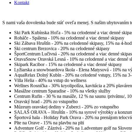
Kontakt
S nami vaša dovolenka bude stáť oveľa menej. S našim ubytovaním tot
Ski Park Kubínska Hoľa - 5% na celodenné a viac denné skipa
Roháče - Spálena - 10% na celodenné a viac denné skipasy
Ski Zábava Hruštín - 20% na celodenné skipasy, 15% na 4-hod
Ski centrum Brezovica - 20% na celodenné skipasy
ŠportCentrum Lučivná - 20% na celodenné a viac denné skipa
OravaSnow Oravská Lesná - 10% na celodenné a viac denné s
Skipark Racibor - 15% na celodenné a viac denné skipasy
Lyžiarska a snowboardova škola - Elena Matysová - 10% na v
AquaRelax Dolný Kubín - 20% na celodené vstupy, 15% na 3-h
Villa Helia - 40% na vstup do wellness
Wellnes Rosnička - 30% kryolipolíza, kavitácia a 20% plaváren
Masážne centrum Sparadise - 10% na všetky služby
Centrum Rufin - 30 % na masáže, 12 % na saunu /privátnu/, 10 
Oravský hrad - 20% zo vstupného
Múzeum oravskej dediny v Zuberci - 20% zo vstupného
SALAŠ ORAVA – Hruštín - 10% na syrové výrobky a konzum
Športová hala - Holiday Park Orava - 20% na prenájom telocvi
Plte na Orave - 15% na plavbu na plti
Adventure Golf - Zázrivá - 20% na 1.adventure golf na Sloven