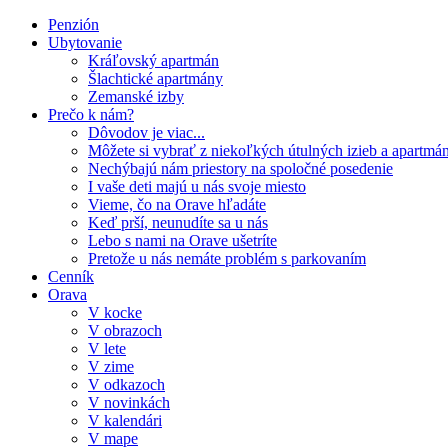
Penzión
Ubytovanie
Kráľovský apartmán
Šlachtické apartmány
Zemanské izby
Prečo k nám?
Dôvodov je viac...
Môžete si vybrať z niekoľkých útulných izieb a apartmá
Nechýbajú nám priestory na spoločné posedenie
I vaše deti majú u nás svoje miesto
Vieme, čo na Orave hľadáte
Keď prší, neunudíte sa u nás
Lebo s nami na Orave ušetríte
Pretože u nás nemáte problém s parkovaním
Cenník
Orava
V kocke
V obrazoch
V lete
V zime
V odkazoch
V novinkách
V kalendári
V mape